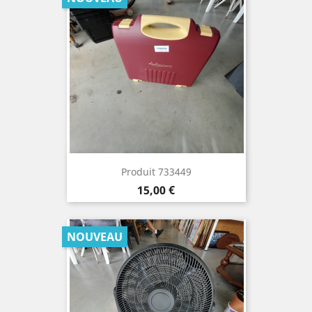
Produit 733449
Prix
15,00 €
NOUVEAU