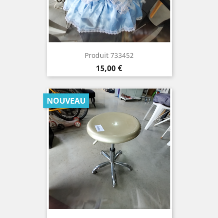
Produit 733452
Prix
15,00 €
NOUVEAU