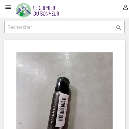


